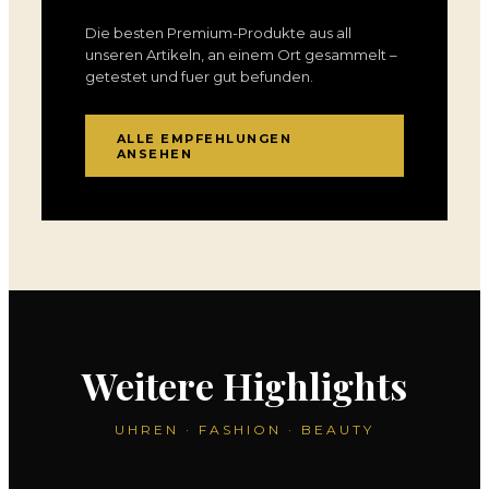
Die besten Premium-Produkte aus all
unseren Artikeln, an einem Ort gesammelt –
getestet und fuer gut befunden.
ALLE EMPFEHLUNGEN
ANSEHEN
UHREN
FASHION
BEAUTY
Bremont reicht fünf
Christelle Kocher für Levi’s:
Niacinamid: Das
Weitere Highlights
Zeitmesser für den GPHG
Eine Denim-Couture-Kapsel
Wundermittel für makellose
2026 ein
debütiert in Paris
Haut
UHREN · FASHION · BEAUTY