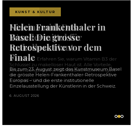
BEAUTY
KUNST & KULTUR
Niacinamid: Das
Helen Frankenthaler in
Wundermittel für
Basel: Die grosse
makellose Haut
Retrospektive vor dem
Finale
Niacinamid: Erfahren Sie, warum Vitamin B3 der
Schlüssel zu makelloser Haut ist. Alle Vorteile,
Bis zum 23. August zeigt das Kunstmuseum Basel
Anwendungstipps und Produktempfehlungen.
die grösste Helen-Frankenthaler-Retrospektive
Europas – und die erste institutionelle
7. AUGUST 2026
Einzelausstellung der Künstlerin in der Schweiz.
6. AUGUST 2026